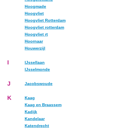
Hoogmade
Hoogvliet
Hoogvliet Rotterdam
Hoogvliet rotterdam
Hoogvliet rt
Hoornaar
Houwerzijl
I
IJssellaan
IJsselmonde
J
Jacobswoude
K
Kaag
Kaag en Braassem
Kadijk
Kandelaar
Katendrecht