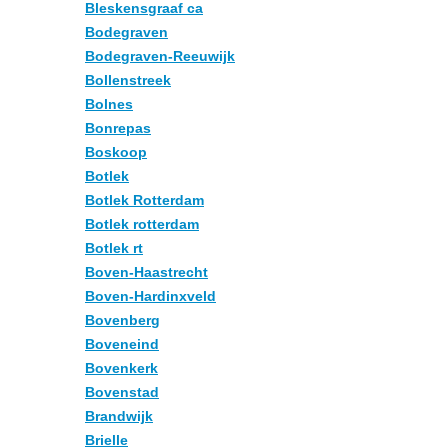
Bleskensgraaf ca
Bodegraven
Bodegraven-Reeuwijk
Bollenstreek
Bolnes
Bonrepas
Boskoop
Botlek
Botlek Rotterdam
Botlek rotterdam
Botlek rt
Boven-Haastrecht
Boven-Hardinxveld
Bovenberg
Boveneind
Bovenkerk
Bovenstad
Brandwijk
Brielle