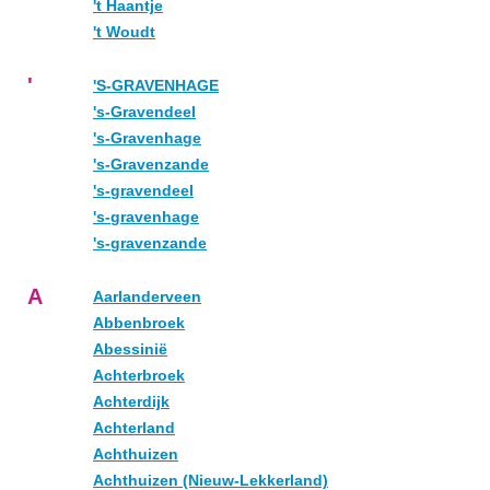
't Haantje
't Woudt
'
'S-GRAVENHAGE
's-Gravendeel
's-Gravenhage
's-Gravenzande
's-gravendeel
's-gravenhage
's-gravenzande
A
Aarlanderveen
Abbenbroek
Abessinië
Achterbroek
Achterdijk
Achterland
Achthuizen
Achthuizen (Nieuw-Lekkerland)