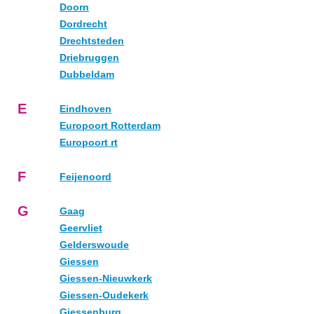
Doorn
Dordrecht
Drechtsteden
Driebruggen
Dubbeldam
E
Eindhoven
Europoort Rotterdam
Europoort rt
F
Feijenoord
G
Gaag
Geervliet
Gelderswoude
Giessen
Giessen-Nieuwkerk
Giessen-Oudekerk
Giessenburg