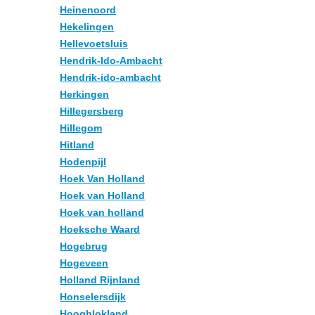
Heinenoord
Hekelingen
Hellevoetsluis
Hendrik-Ido-Ambacht
Hendrik-ido-ambacht
Herkingen
Hillegersberg
Hillegom
Hitland
Hodenpijl
Hoek Van Holland
Hoek van Holland
Hoek van holland
Hoeksche Waard
Hogebrug
Hogeveen
Holland Rijnland
Honselersdijk
Hoogblokland