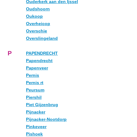
Ouderkerk aan den Ijssel
Oudshoorn
Oukoop
Overheicop
Overschie
Overslingeland
P
PAPENDRECHT
Papendrecht
Papenveer
Pernis
Pernis rt
Peursum
Piershil
Piet Gijzenbrug
Pijnacker
Pijnacker-Nootdorp
Pinkeveer
Pishoek