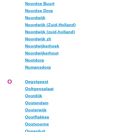
Noordse Buurt
Noordse Dorp
Noordwijk
Noordwijk (Zuid-Holland)
Noordwijk (zuid-holland)
Noordwijk zh
Noordwijkerhoek
Noordwijkerhout
Nootdorp
Numansdorp
O
Oegstgeest
Ooltgensplaat
Oostdijk
Oostendam
Oosterwijk
Oostflakkee
Oostvoorne
Opperduit