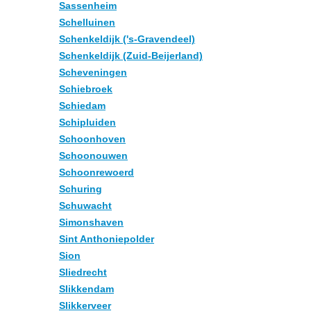
Sassenheim
Schelluinen
Schenkeldijk ('s-Gravendeel)
Schenkeldijk (Zuid-Beijerland)
Scheveningen
Schiebroek
Schiedam
Schipluiden
Schoonhoven
Schoonouwen
Schoonrewoerd
Schuring
Schuwacht
Simonshaven
Sint Anthoniepolder
Sion
Sliedrecht
Slikkendam
Slikkerveer