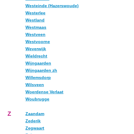
Westeinde (Hazerswoude)
Westerlee
Westland
Westmaas
Westveen
Westvoorne
Weverwijk
Wieldrecht
Wijngaarden
Wijngaarden zh
Willemsdorp
Wilsveen
Woerdense Verlaat
Woubrugge
Z
Zaandam
Zederik
Zegwaart