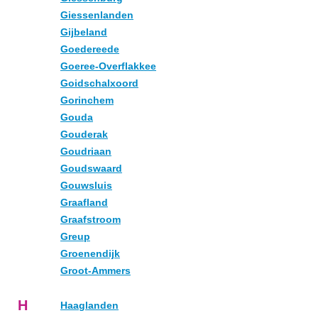
Giessenlanden
Gijbeland
Goedereede
Goeree-Overflakkee
Goidschalxoord
Gorinchem
Gouda
Gouderak
Goudriaan
Goudswaard
Gouwsluis
Graafland
Graafstroom
Greup
Groenendijk
Groot-Ammers
H
Haaglanden