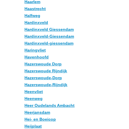
Haarlem
Haastrecht
Halfweg
Hardinxveld
Hardinxveld Giessendam
Hardinxveld-Giessendam
Hardinxveld-giessendam
Haringvliet
Havenhoofd
Hazerswoude Dorp
Hazerswoude Rijndijk
Hazerswoude-Dorp
Hazerswoude-Rijndijk
Heenvliet
Heenweg
Heer Oudelands Ambacht
Heerjansdam
Hei- en Boeicop
Heijplaat