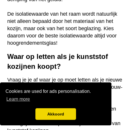
De isolatiewaarde van het raam wordt natuurlijk
niet alleen bepaald door het materiaal van het
kozijn, maar ook van het soort beglazing. Kies
daarom voor de beste isolatiewaarde altijd voor
hoogrendementsglas!
Waar op letten als je kunststof
kozijnen koopt?
Vraag je je af waar je op moet letten als je nieuwe
kunststof kozijnen gaat kopen voor je nieuwbouw-
Cookies are used for ads personalisation.
of bestaande woning? Wij hebben een aantal
Learn more
nuttige tips voor je! De keurmerken van de
kozijnen, welke isolatiewaarde je nodig hebt en
Akkoord
welk raamtype je wilt laten plaatsen zijn
belangrijke aandachtspunten bij de aanschaf van