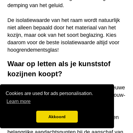
demping van het geluid.
De isolatiewaarde van het raam wordt natuurlijk
niet alleen bepaald door het materiaal van het
kozijn, maar ook van het soort beglazing. Kies
daarom voor de beste isolatiewaarde altijd voor
hoogrendementsglas!
Waar op letten als je kunststof
kozijnen koopt?
Vraag je je af waar je op moet letten als je nieuwe
Cookies are used for ads personalisation.
kunststof kozijnen gaat kopen voor je nieuwbouw-
Learn more
of bestaande woning? Wij hebben een aantal
nuttige tips voor je! De keurmerken van de
kozijnen, welke isolatiewaarde je nodig hebt en
Akkoord
welk raamtype je wilt laten plaatsen zijn
belangrijke aandachtspunten bij de aanschaf van