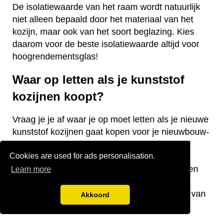
De isolatiewaarde van het raam wordt natuurlijk
niet alleen bepaald door het materiaal van het
kozijn, maar ook van het soort beglazing. Kies
daarom voor de beste isolatiewaarde altijd voor
hoogrendementsglas!
Waar op letten als je kunststof
kozijnen koopt?
Vraag je je af waar je op moet letten als je nieuwe
kunststof kozijnen gaat kopen voor je nieuwbouw-
of bestaande woning? Wij hebben een aantal
Cookies are used for ads personalisation.
nuttige tips voor je! De keurmerken van de
kozijnen, welke isolatiewaarde je nodig hebt en
Learn more
welk raamtype je wilt laten plaatsen zijn
belangrijke aandachtspunten bij de aanschaf van
Akkoord
kunststof kozijnen.