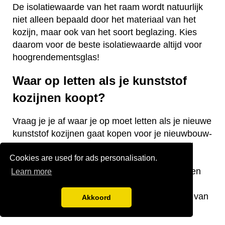
De isolatiewaarde van het raam wordt natuurlijk
niet alleen bepaald door het materiaal van het
kozijn, maar ook van het soort beglazing. Kies
daarom voor de beste isolatiewaarde altijd voor
hoogrendementsglas!
Waar op letten als je kunststof
kozijnen koopt?
Vraag je je af waar je op moet letten als je nieuwe
kunststof kozijnen gaat kopen voor je nieuwbouw-
of bestaande woning? Wij hebben een aantal
Cookies are used for ads personalisation.
nuttige tips voor je! De keurmerken van de
kozijnen, welke isolatiewaarde je nodig hebt en
Learn more
welk raamtype je wilt laten plaatsen zijn
belangrijke aandachtspunten bij de aanschaf van
Akkoord
kunststof kozijnen.