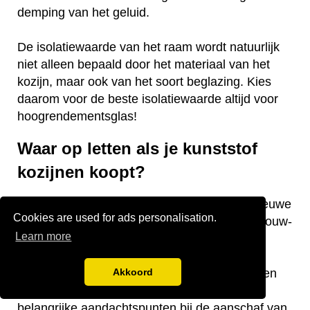
demping van het geluid.
De isolatiewaarde van het raam wordt natuurlijk
niet alleen bepaald door het materiaal van het
kozijn, maar ook van het soort beglazing. Kies
daarom voor de beste isolatiewaarde altijd voor
hoogrendementsglas!
Waar op letten als je kunststof
kozijnen koopt?
Vraag je je af waar je op moet letten als je nieuwe
Cookies are used for ads personalisation.
kunststof kozijnen gaat kopen voor je nieuwbouw-
Learn more
of bestaande woning? Wij hebben een aantal
nuttige tips voor je! De keurmerken van de
kozijnen, welke isolatiewaarde je nodig hebt en
Akkoord
welk raamtype je wilt laten plaatsen zijn
belangrijke aandachtspunten bij de aanschaf van