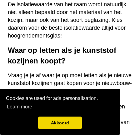
De isolatiewaarde van het raam wordt natuurlijk
niet alleen bepaald door het materiaal van het
kozijn, maar ook van het soort beglazing. Kies
daarom voor de beste isolatiewaarde altijd voor
hoogrendementsglas!
Waar op letten als je kunststof
kozijnen koopt?
Vraag je je af waar je op moet letten als je nieuwe
kunststof kozijnen gaat kopen voor je nieuwbouw-
of bestaande woning? Wij hebben een aantal
Cookies are used for ads personalisation.
nuttige tips voor je! De keurmerken van de
kozijnen, welke isolatiewaarde je nodig hebt en
Learn more
welk raamtype je wilt laten plaatsen zijn
belangrijke aandachtspunten bij de aanschaf van
Akkoord
kunststof kozijnen.