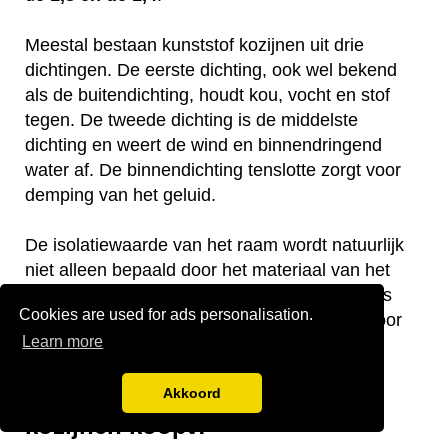
Meestal bestaan kunststof kozijnen uit drie
dichtingen. De eerste dichting, ook wel bekend
als de buitendichting, houdt kou, vocht en stof
tegen. De tweede dichting is de middelste
dichting en weert de wind en binnendringend
water af. De binnendichting tenslotte zorgt voor
demping van het geluid.
De isolatiewaarde van het raam wordt natuurlijk
niet alleen bepaald door het materiaal van het
kozijn, maar ook van het soort beglazing. Kies
Cookies are used for ads personalisation.
daarom voor de beste isolatiewaarde altijd voor
Learn more
hoogrendementsglas!
Waar op letten als je kunststof
Akkoord
kozijnen koopt?