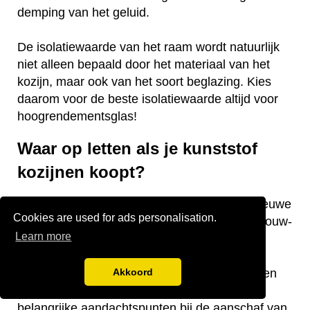
demping van het geluid.
De isolatiewaarde van het raam wordt natuurlijk
niet alleen bepaald door het materiaal van het
kozijn, maar ook van het soort beglazing. Kies
daarom voor de beste isolatiewaarde altijd voor
hoogrendementsglas!
Waar op letten als je kunststof
kozijnen koopt?
Vraag je je af waar je op moet letten als je nieuwe
Cookies are used for ads personalisation.
kunststof kozijnen gaat kopen voor je nieuwbouw-
Learn more
of bestaande woning? Wij hebben een aantal
nuttige tips voor je! De keurmerken van de
kozijnen, welke isolatiewaarde je nodig hebt en
Akkoord
welk raamtype je wilt laten plaatsen zijn
belangrijke aandachtspunten bij de aanschaf van