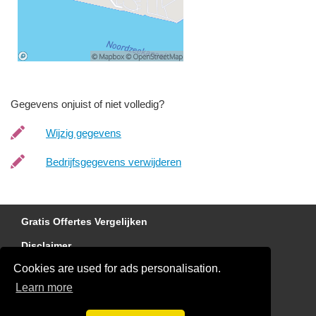
Gegevens onjuist of niet volledig?
Wijzig gegevens
Bedrijfsgegevens verwijderen
Gratis Offertes Vergelijken
Disclaimer
Cookies are used for ads personalisation.
Dakdekker gezocht?
Learn more
Blog