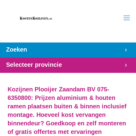
Zoeken
Selecteer provincie
Kozijnen Plooijer Zaandam BV 075-
6350800: Prijzen aluminium & houten
ramen plaatsen buiten & binnen inclusief
montage. Hoeveel kost vervangen
binnendeur? Goedkoop en zelf monteren
of gratis offertes met ervaringen