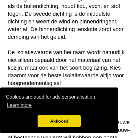
als de buitendichting, houdt kou, vocht en stof
tegen. De tweede dichting is de middelste
dichting en weert de wind en binnendringend
water af. De binnendichting tenslotte zorgt voor
demping van het geluid.
De isolatiewaarde van het raam wordt natuurlijk
niet alleen bepaald door het materiaal van het
kozijn, maar ook van het soort beglazing. Kies
daarom voor de beste isolatiewaarde altijd voor
hoogrendementsglas!
Waar op letten als je kunststof
Cookies are used for ads personalisation.
Learn more
kozijnen koopt?
Akkoord
Vraag je je af waar je op moet letten als je nieuwe
kunststof kozijnen gaat kopen voor je nieuwbouw-
of bestaande woning? Wij hebben een aantal