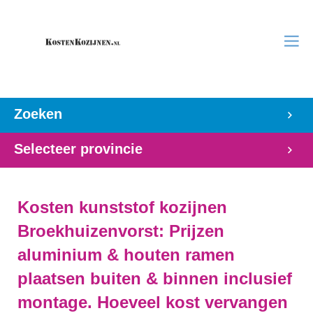
Zoeken
Selecteer provincie
Kosten kunststof kozijnen
Broekhuizenvorst: Prijzen
aluminium & houten ramen
plaatsen buiten & binnen inclusief
montage. Hoeveel kost vervangen