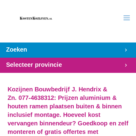
Zoeken
Selecteer provincie
Kozijnen Bouwbedrijf J. Hendrix &
Zn. 077-4638312: Prijzen aluminium &
houten ramen plaatsen buiten & binnen
inclusief montage. Hoeveel kost
vervangen binnendeur? Goedkoop en zelf
monteren of gratis offertes met