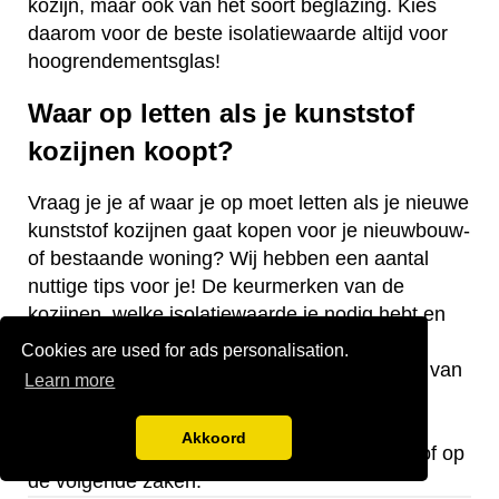
kozijn, maar ook van het soort beglazing. Kies
daarom voor de beste isolatiewaarde altijd voor
hoogrendementsglas!
Waar op letten als je kunststof
kozijnen koopt?
Vraag je je af waar je op moet letten als je nieuwe
kunststof kozijnen gaat kopen voor je nieuwbouw-
of bestaande woning? Wij hebben een aantal
nuttige tips voor je! De keurmerken van de
kozijnen, welke isolatiewaarde je nodig hebt en
welk raamtype je wilt laten plaatsen zijn
Cookies are used for ads personalisation.
belangrijke aandachtspunten bij de aanschaf van
Learn more
kunststof kozijnen.
Akkoord
Let bij de aanschaf van kozijnen van kunststof op
de volgende zaken: