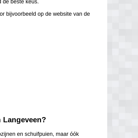
jd de beste keus.
door bijvoorbeeld op de website van de
in Langeveen?
ozijnen en schuifpuien, maar óók