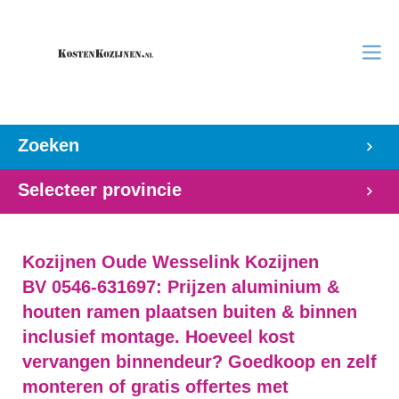
Zoeken
Selecteer provincie
Kozijnen Oude Wesselink Kozijnen
BV 0546-631697: Prijzen aluminium &
houten ramen plaatsen buiten & binnen
inclusief montage. Hoeveel kost
vervangen binnendeur? Goedkoop en zelf
monteren of gratis offertes met