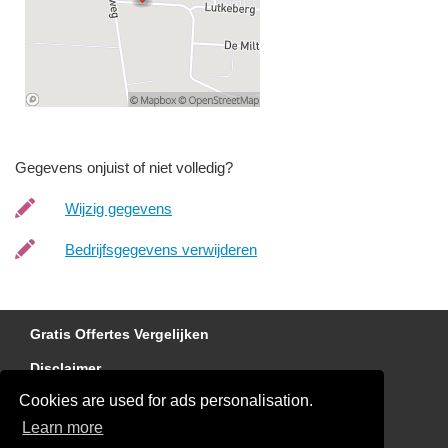
Gegevens onjuist of niet volledig?
Wijzig gegevens
Bedrijfsgegevens verwijderen
Gratis Offertes Vergelijken
Disclaimer
Cookies are used for ads personalisation.
Dakdekker gezocht?
Learn more
Blog