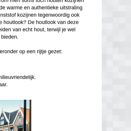
arom men soms toch houten kozijnen
de warme en authentieke uitstraling
unststof kozijnen tegenwoordig ook
hte houtlook? De houtlook van deze
den van echt hout, terwijl je wel
n bieden.
ronder op een rijtje gezet:
lieuvriendelijk.
aar.