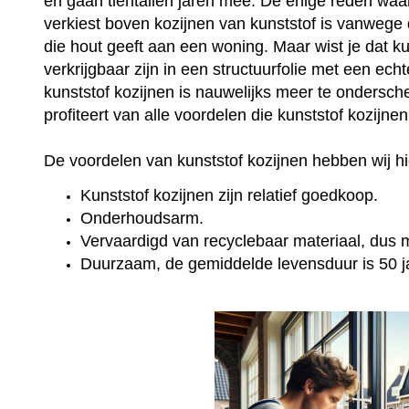
en gaan tientallen jaren mee. De enige reden wa
verkiest boven kozijnen van kunststof is vanwege 
die hout geeft aan een woning. Maar wist je dat k
verkrijgbaar zijn in een structuurfolie met een ec
kunststof kozijnen is nauwelijks meer te onderschei
profiteert van alle voordelen die kunststof kozijne
De voordelen van kunststof kozijnen hebben wij hie
Kunststof kozijnen zijn relatief goedkoop.
Onderhoudsarm.
Vervaardigd van recyclebaar materiaal, dus mi
Duurzaam, de gemiddelde levensduur is 50 j