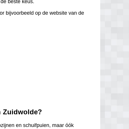
d de beste keus.
door bijvoorbeeld op de website van de
in Zuidwolde?
ozijnen en schuifpuien, maar óók