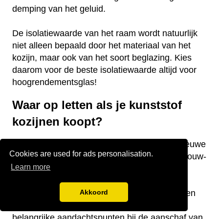
demping van het geluid.
De isolatiewaarde van het raam wordt natuurlijk
niet alleen bepaald door het materiaal van het
kozijn, maar ook van het soort beglazing. Kies
daarom voor de beste isolatiewaarde altijd voor
hoogrendementsglas!
Waar op letten als je kunststof
kozijnen koopt?
Vraag je je af waar je op moet letten als je nieuwe
Cookies are used for ads personalisation.
kunststof kozijnen gaat kopen voor je nieuwbouw-
Learn more
of bestaande woning? Wij hebben een aantal
nuttige tips voor je! De keurmerken van de
kozijnen, welke isolatiewaarde je nodig hebt en
Akkoord
welk raamtype je wilt laten plaatsen zijn
belangrijke aandachtspunten bij de aanschaf van