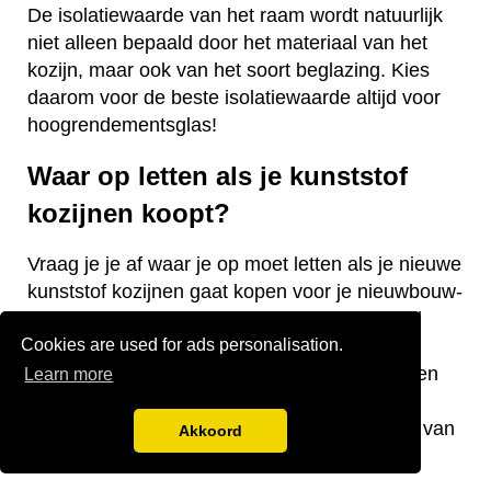
De isolatiewaarde van het raam wordt natuurlijk
niet alleen bepaald door het materiaal van het
kozijn, maar ook van het soort beglazing. Kies
daarom voor de beste isolatiewaarde altijd voor
hoogrendementsglas!
Waar op letten als je kunststof
kozijnen koopt?
Vraag je je af waar je op moet letten als je nieuwe
kunststof kozijnen gaat kopen voor je nieuwbouw-
of bestaande woning? Wij hebben een aantal
Cookies are used for ads personalisation.
nuttige tips voor je! De keurmerken van de
kozijnen, welke isolatiewaarde je nodig hebt en
Learn more
welk raamtype je wilt laten plaatsen zijn
belangrijke aandachtspunten bij de aanschaf van
Akkoord
kunststof kozijnen.