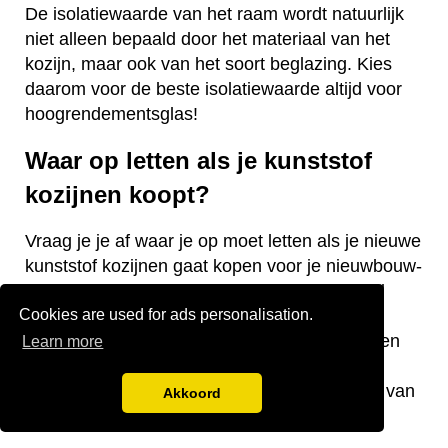
De isolatiewaarde van het raam wordt natuurlijk
niet alleen bepaald door het materiaal van het
kozijn, maar ook van het soort beglazing. Kies
daarom voor de beste isolatiewaarde altijd voor
hoogrendementsglas!
Waar op letten als je kunststof
kozijnen koopt?
Vraag je je af waar je op moet letten als je nieuwe
kunststof kozijnen gaat kopen voor je nieuwbouw-
of bestaande woning? Wij hebben een aantal
Cookies are used for ads personalisation.
nuttige tips voor je! De keurmerken van de
kozijnen, welke isolatiewaarde je nodig hebt en
Learn more
welk raamtype je wilt laten plaatsen zijn
belangrijke aandachtspunten bij de aanschaf van
Akkoord
kunststof kozijnen.