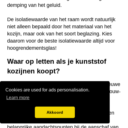
demping van het geluid.
De isolatiewaarde van het raam wordt natuurlijk
niet alleen bepaald door het materiaal van het
kozijn, maar ook van het soort beglazing. Kies
daarom voor de beste isolatiewaarde altijd voor
hoogrendementsglas!
Waar op letten als je kunststof
kozijnen koopt?
Vraag je je af waar je op moet letten als je nieuwe
Cookies are used for ads personalisation.
kunststof kozijnen gaat kopen voor je nieuwbouw-
Learn more
of bestaande woning? Wij hebben een aantal
nuttige tips voor je! De keurmerken van de
kozijnen, welke isolatiewaarde je nodig hebt en
Akkoord
welk raamtype je wilt laten plaatsen zijn
belangrijke aandachtspunten bij de aanschaf van