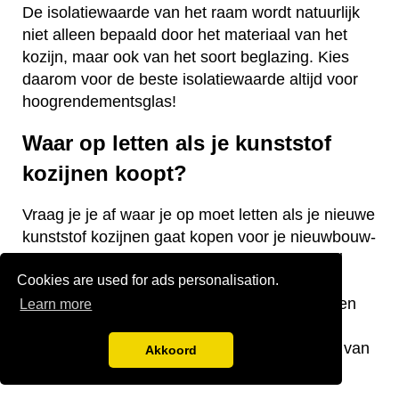
De isolatiewaarde van het raam wordt natuurlijk
niet alleen bepaald door het materiaal van het
kozijn, maar ook van het soort beglazing. Kies
daarom voor de beste isolatiewaarde altijd voor
hoogrendementsglas!
Waar op letten als je kunststof
kozijnen koopt?
Vraag je je af waar je op moet letten als je nieuwe
kunststof kozijnen gaat kopen voor je nieuwbouw-
of bestaande woning? Wij hebben een aantal
Cookies are used for ads personalisation.
nuttige tips voor je! De keurmerken van de
kozijnen, welke isolatiewaarde je nodig hebt en
Learn more
welk raamtype je wilt laten plaatsen zijn
belangrijke aandachtspunten bij de aanschaf van
Akkoord
kunststof kozijnen.