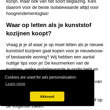
kozijn, maar ook van het soort beglazing. Kies
daarom voor de beste isolatiewaarde altijd voor
hoogrendementsglas!
Waar op letten als je kunststof
kozijnen koopt?
Vraag je je af waar je op moet letten als je nieuwe
kunststof kozijnen gaat kopen voor je nieuwbouw-
of bestaande woning? Wij hebben een aantal
nuttige tips voor je! De keurmerken van de
kozijnen, welke isolatiewaarde je nodig hebt en
welk raamtype je wilt laten plaatsen zijn
Cookies are used for ads personalisation.
belangrijke aandachtspunten bij de aanschaf van
Learn more
kunststof kozijnen.
Akkoord
Let bij de aanschaf van kozijnen van kunststof op
de volgende zaken: