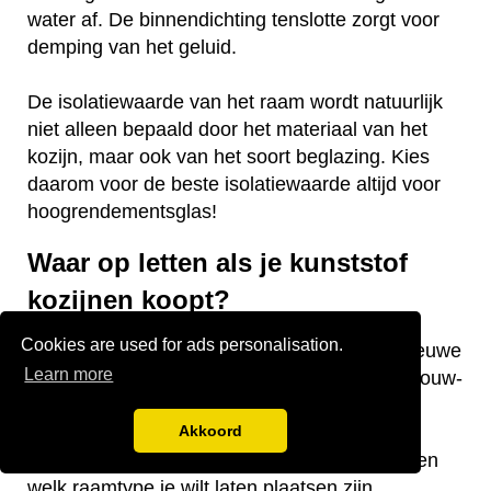
water af. De binnendichting tenslotte zorgt voor
demping van het geluid.
De isolatiewaarde van het raam wordt natuurlijk
niet alleen bepaald door het materiaal van het
kozijn, maar ook van het soort beglazing. Kies
daarom voor de beste isolatiewaarde altijd voor
hoogrendementsglas!
Waar op letten als je kunststof
kozijnen koopt?
Cookies are used for ads personalisation.
Vraag je je af waar je op moet letten als je nieuwe
Learn more
kunststof kozijnen gaat kopen voor je nieuwbouw-
of bestaande woning? Wij hebben een aantal
nuttige tips voor je! De keurmerken van de
Akkoord
kozijnen, welke isolatiewaarde je nodig hebt en
welk raamtype je wilt laten plaatsen zijn