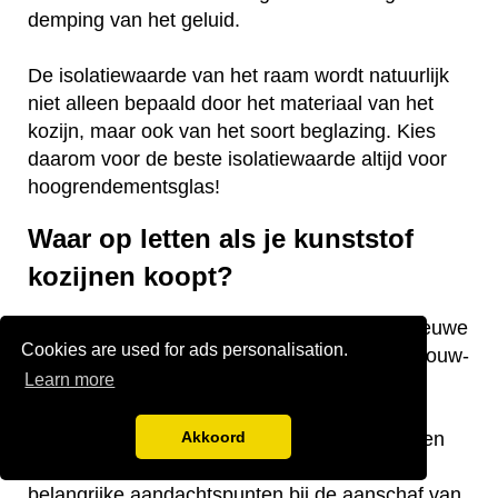
demping van het geluid.
De isolatiewaarde van het raam wordt natuurlijk
niet alleen bepaald door het materiaal van het
kozijn, maar ook van het soort beglazing. Kies
daarom voor de beste isolatiewaarde altijd voor
hoogrendementsglas!
Waar op letten als je kunststof
kozijnen koopt?
Vraag je je af waar je op moet letten als je nieuwe
Cookies are used for ads personalisation.
kunststof kozijnen gaat kopen voor je nieuwbouw-
Learn more
of bestaande woning? Wij hebben een aantal
nuttige tips voor je! De keurmerken van de
kozijnen, welke isolatiewaarde je nodig hebt en
Akkoord
welk raamtype je wilt laten plaatsen zijn
belangrijke aandachtspunten bij de aanschaf van