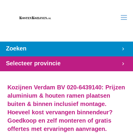
Zoeken
Selecteer provincie
Kozijnen Verdam BV 020-6439140: Prijzen
aluminium & houten ramen plaatsen
buiten & binnen inclusief montage.
Hoeveel kost vervangen binnendeur?
Goedkoop en zelf monteren of gratis
offertes met ervaringen aanvragen.