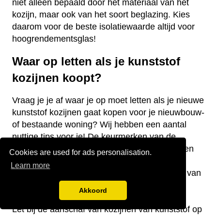
niet alleen bepaald door het materiaal van het
kozijn, maar ook van het soort beglazing. Kies
daarom voor de beste isolatiewaarde altijd voor
hoogrendementsglas!
Waar op letten als je kunststof
kozijnen koopt?
Vraag je je af waar je op moet letten als je nieuwe
kunststof kozijnen gaat kopen voor je nieuwbouw-
of bestaande woning? Wij hebben een aantal
nuttige tips voor je! De keurmerken van de
kozijnen, welke isolatiewaarde je nodig hebt en
Cookies are used for ads personalisation.
welk raamtype je wilt laten plaatsen zijn
Learn more
belangrijke aandachtspunten bij de aanschaf van
kunststof kozijnen.
Akkoord
Let bij de aanschaf van kozijnen van kunststof op