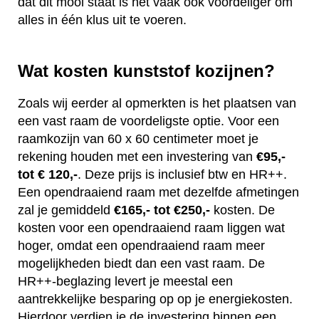
dat dit mooi staat is het vaak ook voordeliger om
alles in één klus uit te voeren.
Wat kosten kunststof kozijnen?
Zoals wij eerder al opmerkten is het plaatsen van
een vast raam de voordeligste optie. Voor een
raamkozijn van 60 x 60 centimeter moet je
rekening houden met een investering van
€95,-
tot € 120,-
. Deze prijs is inclusief btw en HR++.
Een opendraaiend raam met dezelfde afmetingen
zal je gemiddeld
€165,- tot €250,-
kosten. De
kosten voor een opendraaiend raam liggen wat
hoger, omdat een opendraaiend raam meer
mogelijkheden biedt dan een vast raam. De
HR++-beglazing levert je meestal een
aantrekkelijke besparing op op je energiekosten.
Hierdoor verdien je de investering binnen een