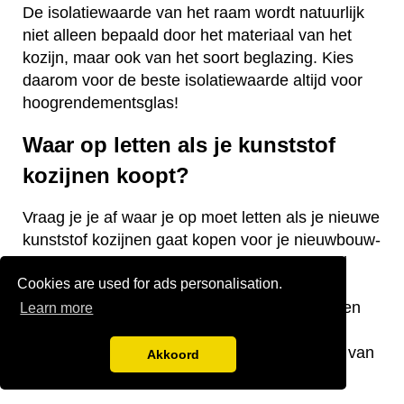
De isolatiewaarde van het raam wordt natuurlijk
niet alleen bepaald door het materiaal van het
kozijn, maar ook van het soort beglazing. Kies
daarom voor de beste isolatiewaarde altijd voor
hoogrendementsglas!
Waar op letten als je kunststof
kozijnen koopt?
Vraag je je af waar je op moet letten als je nieuwe
kunststof kozijnen gaat kopen voor je nieuwbouw-
of bestaande woning? Wij hebben een aantal
Cookies are used for ads personalisation.
nuttige tips voor je! De keurmerken van de
kozijnen, welke isolatiewaarde je nodig hebt en
Learn more
welk raamtype je wilt laten plaatsen zijn
belangrijke aandachtspunten bij de aanschaf van
Akkoord
kunststof kozijnen.