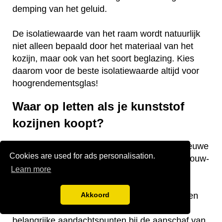
demping van het geluid.
De isolatiewaarde van het raam wordt natuurlijk
niet alleen bepaald door het materiaal van het
kozijn, maar ook van het soort beglazing. Kies
daarom voor de beste isolatiewaarde altijd voor
hoogrendementsglas!
Waar op letten als je kunststof
kozijnen koopt?
Vraag je je af waar je op moet letten als je nieuwe
Cookies are used for ads personalisation.
kunststof kozijnen gaat kopen voor je nieuwbouw-
Learn more
of bestaande woning? Wij hebben een aantal
nuttige tips voor je! De keurmerken van de
kozijnen, welke isolatiewaarde je nodig hebt en
Akkoord
welk raamtype je wilt laten plaatsen zijn
belangrijke aandachtspunten bij de aanschaf van