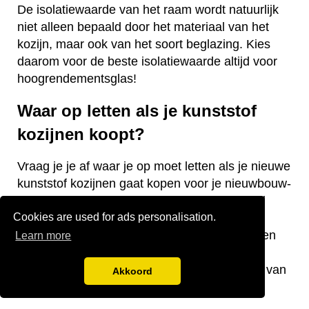
De isolatiewaarde van het raam wordt natuurlijk
niet alleen bepaald door het materiaal van het
kozijn, maar ook van het soort beglazing. Kies
daarom voor de beste isolatiewaarde altijd voor
hoogrendementsglas!
Waar op letten als je kunststof
kozijnen koopt?
Vraag je je af waar je op moet letten als je nieuwe
kunststof kozijnen gaat kopen voor je nieuwbouw-
of bestaande woning? Wij hebben een aantal
Cookies are used for ads personalisation.
nuttige tips voor je! De keurmerken van de
kozijnen, welke isolatiewaarde je nodig hebt en
Learn more
welk raamtype je wilt laten plaatsen zijn
belangrijke aandachtspunten bij de aanschaf van
Akkoord
kunststof kozijnen.