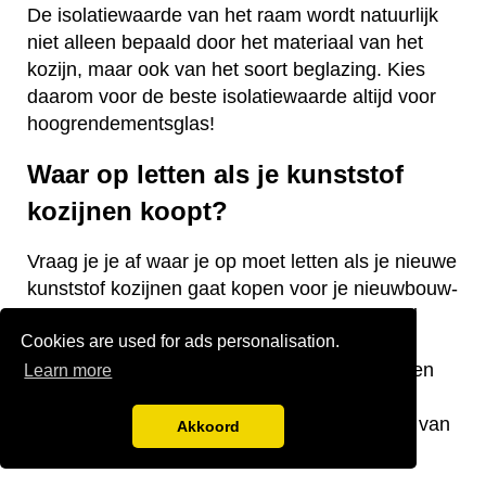
De isolatiewaarde van het raam wordt natuurlijk
niet alleen bepaald door het materiaal van het
kozijn, maar ook van het soort beglazing. Kies
daarom voor de beste isolatiewaarde altijd voor
hoogrendementsglas!
Waar op letten als je kunststof
kozijnen koopt?
Vraag je je af waar je op moet letten als je nieuwe
kunststof kozijnen gaat kopen voor je nieuwbouw-
of bestaande woning? Wij hebben een aantal
Cookies are used for ads personalisation.
nuttige tips voor je! De keurmerken van de
kozijnen, welke isolatiewaarde je nodig hebt en
Learn more
welk raamtype je wilt laten plaatsen zijn
belangrijke aandachtspunten bij de aanschaf van
Akkoord
kunststof kozijnen.