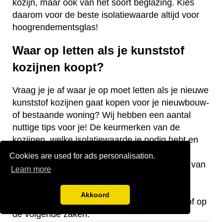
kozijn, maar ook van het soort beglazing. Kies
daarom voor de beste isolatiewaarde altijd voor
hoogrendementsglas!
Waar op letten als je kunststof
kozijnen koopt?
Vraag je je af waar je op moet letten als je nieuwe
kunststof kozijnen gaat kopen voor je nieuwbouw-
of bestaande woning? Wij hebben een aantal
nuttige tips voor je! De keurmerken van de
kozijnen, welke isolatiewaarde je nodig hebt en
welk raamtype je wilt laten plaatsen zijn
Cookies are used for ads personalisation.
belangrijke aandachtspunten bij de aanschaf van
Learn more
kunststof kozijnen.
Akkoord
Let bij de aanschaf van kozijnen van kunststof op
de volgende zaken: