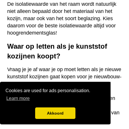
De isolatiewaarde van het raam wordt natuurlijk
niet alleen bepaald door het materiaal van het
kozijn, maar ook van het soort beglazing. Kies
daarom voor de beste isolatiewaarde altijd voor
hoogrendementsglas!
Waar op letten als je kunststof
kozijnen koopt?
Vraag je je af waar je op moet letten als je nieuwe
kunststof kozijnen gaat kopen voor je nieuwbouw-
of bestaande woning? Wij hebben een aantal
Cookies are used for ads personalisation.
nuttige tips voor je! De keurmerken van de
kozijnen, welke isolatiewaarde je nodig hebt en
Learn more
welk raamtype je wilt laten plaatsen zijn
belangrijke aandachtspunten bij de aanschaf van
Akkoord
kunststof kozijnen.