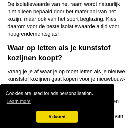
De isolatiewaarde van het raam wordt natuurlijk
niet alleen bepaald door het materiaal van het
kozijn, maar ook van het soort beglazing. Kies
daarom voor de beste isolatiewaarde altijd voor
hoogrendementsglas!
Waar op letten als je kunststof
kozijnen koopt?
Vraag je je af waar je op moet letten als je nieuwe
kunststof kozijnen gaat kopen voor je nieuwbouw-
of bestaande woning? Wij hebben een aantal
Cookies are used for ads personalisation.
nuttige tips voor je! De keurmerken van de
kozijnen, welke isolatiewaarde je nodig hebt en
Learn more
welk raamtype je wilt laten plaatsen zijn
belangrijke aandachtspunten bij de aanschaf van
Akkoord
kunststof kozijnen.