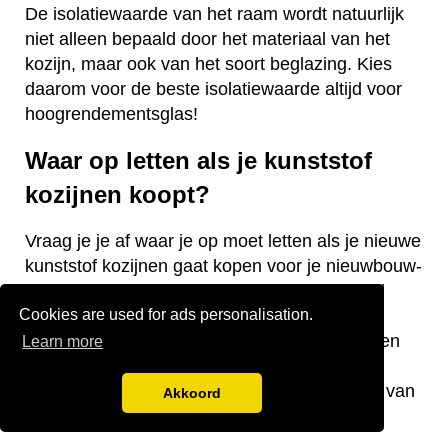
De isolatiewaarde van het raam wordt natuurlijk
niet alleen bepaald door het materiaal van het
kozijn, maar ook van het soort beglazing. Kies
daarom voor de beste isolatiewaarde altijd voor
hoogrendementsglas!
Waar op letten als je kunststof
kozijnen koopt?
Vraag je je af waar je op moet letten als je nieuwe
kunststof kozijnen gaat kopen voor je nieuwbouw-
of bestaande woning? Wij hebben een aantal
Cookies are used for ads personalisation.
nuttige tips voor je! De keurmerken van de
kozijnen, welke isolatiewaarde je nodig hebt en
Learn more
welk raamtype je wilt laten plaatsen zijn
belangrijke aandachtspunten bij de aanschaf van
Akkoord
kunststof kozijnen.