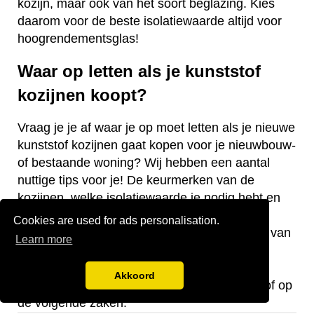
kozijn, maar ook van het soort beglazing. Kies
daarom voor de beste isolatiewaarde altijd voor
hoogrendementsglas!
Waar op letten als je kunststof
kozijnen koopt?
Vraag je je af waar je op moet letten als je nieuwe
kunststof kozijnen gaat kopen voor je nieuwbouw-
of bestaande woning? Wij hebben een aantal
nuttige tips voor je! De keurmerken van de
kozijnen, welke isolatiewaarde je nodig hebt en
welk raamtype je wilt laten plaatsen zijn
Cookies are used for ads personalisation.
belangrijke aandachtspunten bij de aanschaf van
Learn more
kunststof kozijnen.
Akkoord
Let bij de aanschaf van kozijnen van kunststof op
de volgende zaken: