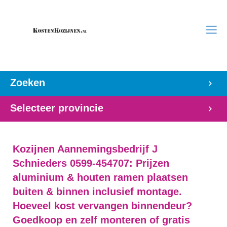
Zoeken
Selecteer provincie
Kozijnen Aannemingsbedrijf J
Schnieders 0599-454707: Prijzen
aluminium & houten ramen plaatsen
buiten & binnen inclusief montage.
Hoeveel kost vervangen binnendeur?
Goedkoop en zelf monteren of gratis