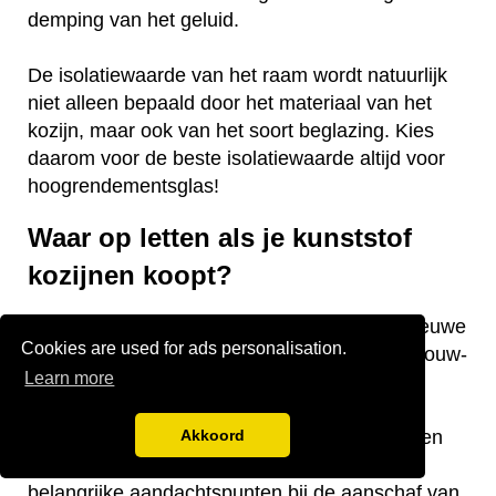
demping van het geluid.
De isolatiewaarde van het raam wordt natuurlijk
niet alleen bepaald door het materiaal van het
kozijn, maar ook van het soort beglazing. Kies
daarom voor de beste isolatiewaarde altijd voor
hoogrendementsglas!
Waar op letten als je kunststof
kozijnen koopt?
Vraag je je af waar je op moet letten als je nieuwe
Cookies are used for ads personalisation.
kunststof kozijnen gaat kopen voor je nieuwbouw-
Learn more
of bestaande woning? Wij hebben een aantal
nuttige tips voor je! De keurmerken van de
kozijnen, welke isolatiewaarde je nodig hebt en
Akkoord
welk raamtype je wilt laten plaatsen zijn
belangrijke aandachtspunten bij de aanschaf van