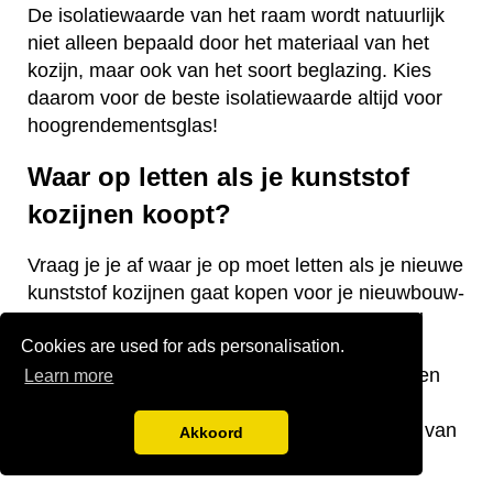
De isolatiewaarde van het raam wordt natuurlijk
niet alleen bepaald door het materiaal van het
kozijn, maar ook van het soort beglazing. Kies
daarom voor de beste isolatiewaarde altijd voor
hoogrendementsglas!
Waar op letten als je kunststof
kozijnen koopt?
Vraag je je af waar je op moet letten als je nieuwe
kunststof kozijnen gaat kopen voor je nieuwbouw-
of bestaande woning? Wij hebben een aantal
Cookies are used for ads personalisation.
nuttige tips voor je! De keurmerken van de
kozijnen, welke isolatiewaarde je nodig hebt en
Learn more
welk raamtype je wilt laten plaatsen zijn
belangrijke aandachtspunten bij de aanschaf van
Akkoord
kunststof kozijnen.