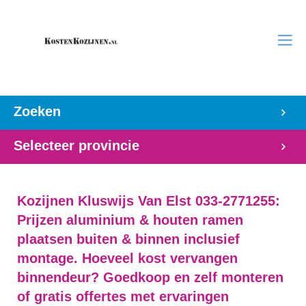
Zoeken
Selecteer provincie
Kozijnen Kluswijs Van Elst 033-2771255:
Prijzen aluminium & houten ramen
plaatsen buiten & binnen inclusief
montage. Hoeveel kost vervangen
binnendeur? Goedkoop en zelf monteren
of gratis offertes met ervaringen