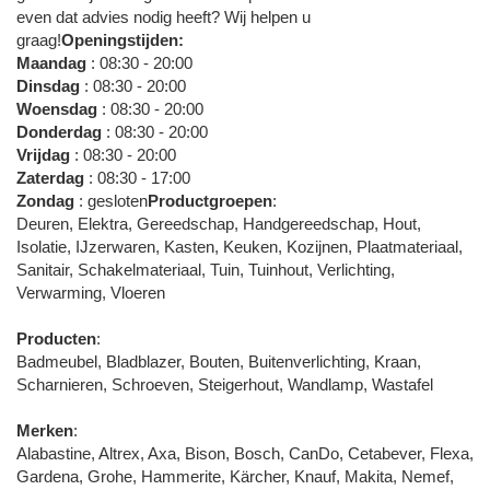
even dat advies nodig heeft? Wij helpen u
graag!
Openingstijden:
Maandag
: 08:30 - 20:00
Dinsdag
: 08:30 - 20:00
Woensdag
: 08:30 - 20:00
Donderdag
: 08:30 - 20:00
Vrijdag
: 08:30 - 20:00
Zaterdag
: 08:30 - 17:00
Zondag
: gesloten
Productgroepen
:
Deuren, Elektra, Gereedschap, Handgereedschap, Hout,
Isolatie, IJzerwaren, Kasten, Keuken, Kozijnen, Plaatmateriaal,
Sanitair, Schakelmateriaal, Tuin, Tuinhout, Verlichting,
Verwarming, Vloeren
Producten
:
Badmeubel, Bladblazer, Bouten, Buitenverlichting, Kraan,
Scharnieren, Schroeven, Steigerhout, Wandlamp, Wastafel
Merken
:
Alabastine, Altrex, Axa, Bison, Bosch, CanDo, Cetabever, Flexa,
Gardena, Grohe, Hammerite, Kärcher, Knauf, Makita, Nemef,