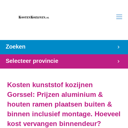
Zoeken
Selecteer provincie
Kosten kunststof kozijnen
Gorssel: Prijzen aluminium &
houten ramen plaatsen buiten &
binnen inclusief montage. Hoeveel
kost vervangen binnendeur?