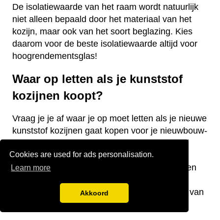
De isolatiewaarde van het raam wordt natuurlijk
niet alleen bepaald door het materiaal van het
kozijn, maar ook van het soort beglazing. Kies
daarom voor de beste isolatiewaarde altijd voor
hoogrendementsglas!
Waar op letten als je kunststof
kozijnen koopt?
Vraag je je af waar je op moet letten als je nieuwe
kunststof kozijnen gaat kopen voor je nieuwbouw-
of bestaande woning? Wij hebben een aantal
Cookies are used for ads personalisation.
nuttige tips voor je! De keurmerken van de
kozijnen, welke isolatiewaarde je nodig hebt en
Learn more
welk raamtype je wilt laten plaatsen zijn
belangrijke aandachtspunten bij de aanschaf van
Akkoord
kunststof kozijnen.