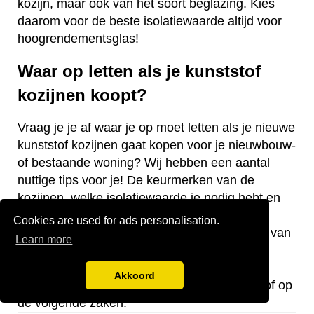
kozijn, maar ook van het soort beglazing. Kies
daarom voor de beste isolatiewaarde altijd voor
hoogrendementsglas!
Waar op letten als je kunststof
kozijnen koopt?
Vraag je je af waar je op moet letten als je nieuwe
kunststof kozijnen gaat kopen voor je nieuwbouw-
of bestaande woning? Wij hebben een aantal
nuttige tips voor je! De keurmerken van de
kozijnen, welke isolatiewaarde je nodig hebt en
welk raamtype je wilt laten plaatsen zijn
Cookies are used for ads personalisation.
belangrijke aandachtspunten bij de aanschaf van
Learn more
kunststof kozijnen.
Akkoord
Let bij de aanschaf van kozijnen van kunststof op
de volgende zaken: