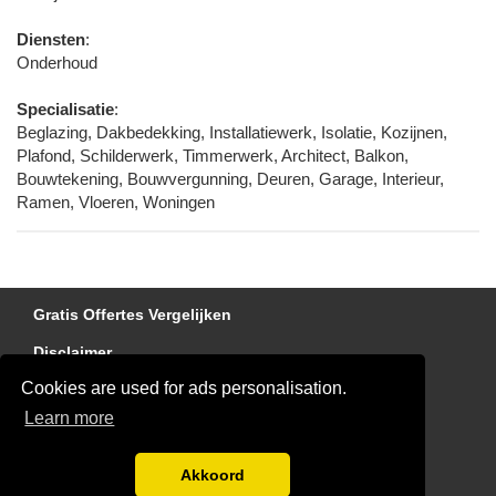
Diensten
:
Onderhoud
Specialisatie
:
Beglazing, Dakbedekking, Installatiewerk, Isolatie, Kozijnen,
Plafond, Schilderwerk, Timmerwerk, Architect, Balkon,
Bouwtekening, Bouwvergunning, Deuren, Garage, Interieur,
Ramen, Vloeren, Woningen
Gratis Offertes Vergelijken
Disclaimer
Cookies are used for ads personalisation.
Dakdekker gezocht?
Learn more
Blog
Blog
Akkoord