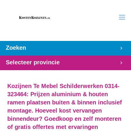
Zoeken
Selecteer provincie
Kozijnen Te Mebel Schilderwerken 0314-
323464: Prijzen aluminium & houten
ramen plaatsen buiten & binnen inclusief
montage. Hoeveel kost vervangen
binnendeur? Goedkoop en zelf monteren
of gratis offertes met ervaringen