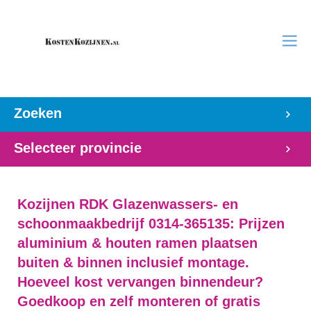
Zoeken
Selecteer provincie
Kozijnen RDK Glazenwassers- en
schoonmaakbedrijf 0314-365135: Prijzen
aluminium & houten ramen plaatsen
buiten & binnen inclusief montage.
Hoeveel kost vervangen binnendeur?
Goedkoop en zelf monteren of gratis