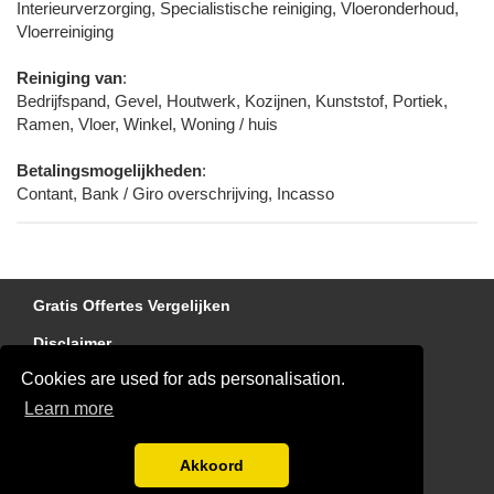
Interieurverzorging, Specialistische reiniging, Vloeronderhoud,
Vloerreiniging
Reiniging van
:
Bedrijfspand, Gevel, Houtwerk, Kozijnen, Kunststof, Portiek,
Ramen, Vloer, Winkel, Woning / huis
Betalingsmogelijkheden
:
Contant, Bank / Giro overschrijving, Incasso
Gratis Offertes Vergelijken
Disclaimer
Cookies are used for ads personalisation.
Dakdekker gezocht?
Learn more
Blog
Blog
Akkoord
Aanmelden bedrijven