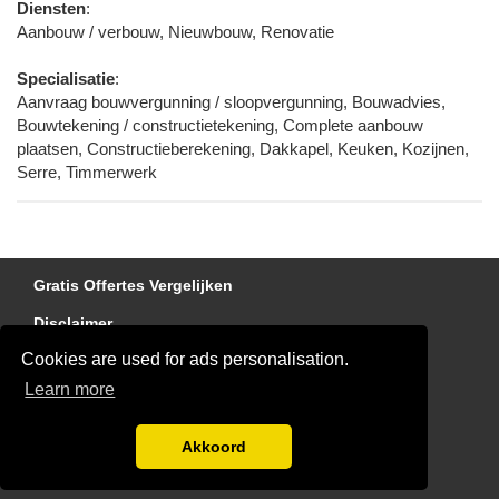
Diensten
:
Aanbouw / verbouw, Nieuwbouw, Renovatie
Specialisatie
:
Aanvraag bouwvergunning / sloopvergunning, Bouwadvies,
Bouwtekening / constructietekening, Complete aanbouw
plaatsen, Constructieberekening, Dakkapel, Keuken, Kozijnen,
Serre, Timmerwerk
Gratis Offertes Vergelijken
Disclaimer
Cookies are used for ads personalisation.
Dakdekker gezocht?
Learn more
Blog
Blog
Akkoord
Aanmelden bedrijven