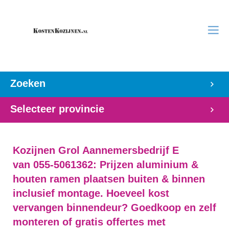
Zoeken
Selecteer provincie
Kozijnen Grol Aannemersbedrijf E
van 055-5061362: Prijzen aluminium &
houten ramen plaatsen buiten & binnen
inclusief montage. Hoeveel kost
vervangen binnendeur? Goedkoop en zelf
monteren of gratis offertes met