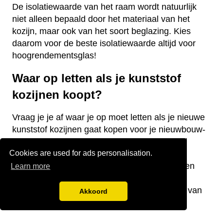
De isolatiewaarde van het raam wordt natuurlijk
niet alleen bepaald door het materiaal van het
kozijn, maar ook van het soort beglazing. Kies
daarom voor de beste isolatiewaarde altijd voor
hoogrendementsglas!
Waar op letten als je kunststof
kozijnen koopt?
Vraag je je af waar je op moet letten als je nieuwe
kunststof kozijnen gaat kopen voor je nieuwbouw-
of bestaande woning? Wij hebben een aantal
Cookies are used for ads personalisation.
nuttige tips voor je! De keurmerken van de
kozijnen, welke isolatiewaarde je nodig hebt en
Learn more
welk raamtype je wilt laten plaatsen zijn
belangrijke aandachtspunten bij de aanschaf van
Akkoord
kunststof kozijnen.