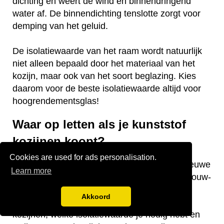
dichting en weert de wind en binnendringend
water af. De binnendichting tenslotte zorgt voor
demping van het geluid.
De isolatiewaarde van het raam wordt natuurlijk
niet alleen bepaald door het materiaal van het
kozijn, maar ook van het soort beglazing. Kies
daarom voor de beste isolatiewaarde altijd voor
hoogrendementsglas!
Waar op letten als je kunststof
kozijnen koopt?
Cookies are used for ads personalisation.
Vraag je je af waar je op moet letten als je nieuwe
Learn more
kunststof kozijnen gaat kopen voor je nieuwbouw-
of bestaande woning? Wij hebben een aantal
Akkoord
nuttige tips voor je! De keurmerken van de
kozijnen, welke isolatiewaarde je nodig hebt en