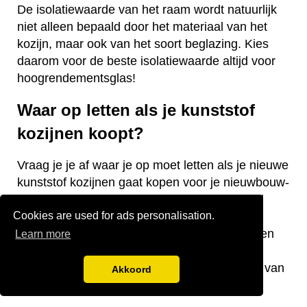
De isolatiewaarde van het raam wordt natuurlijk
niet alleen bepaald door het materiaal van het
kozijn, maar ook van het soort beglazing. Kies
daarom voor de beste isolatiewaarde altijd voor
hoogrendementsglas!
Waar op letten als je kunststof
kozijnen koopt?
Vraag je je af waar je op moet letten als je nieuwe
kunststof kozijnen gaat kopen voor je nieuwbouw-
of bestaande woning? Wij hebben een aantal
Cookies are used for ads personalisation.
nuttige tips voor je! De keurmerken van de
kozijnen, welke isolatiewaarde je nodig hebt en
Learn more
welk raamtype je wilt laten plaatsen zijn
belangrijke aandachtspunten bij de aanschaf van
Akkoord
kunststof kozijnen.