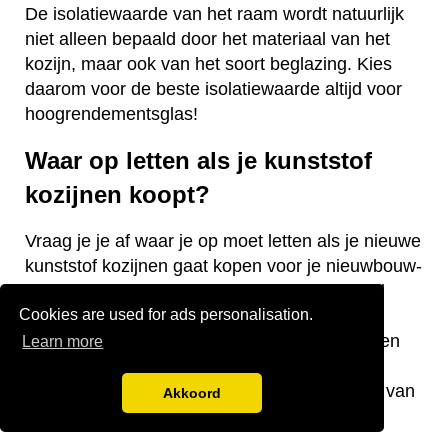
De isolatiewaarde van het raam wordt natuurlijk
niet alleen bepaald door het materiaal van het
kozijn, maar ook van het soort beglazing. Kies
daarom voor de beste isolatiewaarde altijd voor
hoogrendementsglas!
Waar op letten als je kunststof
kozijnen koopt?
Vraag je je af waar je op moet letten als je nieuwe
kunststof kozijnen gaat kopen voor je nieuwbouw-
of bestaande woning? Wij hebben een aantal
Cookies are used for ads personalisation.
nuttige tips voor je! De keurmerken van de
kozijnen, welke isolatiewaarde je nodig hebt en
Learn more
welk raamtype je wilt laten plaatsen zijn
belangrijke aandachtspunten bij de aanschaf van
Akkoord
kunststof kozijnen.