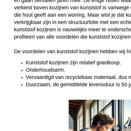
en gaan tientallen jaren mee. De enige reden wa
verkiest boven kozijnen van kunststof is vanwege 
die hout geeft aan een woning. Maar wist je dat k
verkrijgbaar zijn in een structuurfolie met een ec
kunststof kozijnen is nauwelijks meer te onderschei
profiteert van alle voordelen die kunststof kozijne
De voordelen van kunststof kozijnen hebben wij hie
Kunststof kozijnen zijn relatief goedkoop.
Onderhoudsarm.
Vervaardigd van recyclebaar materiaal, dus mi
Duurzaam, de gemiddelde levensduur is 50 j