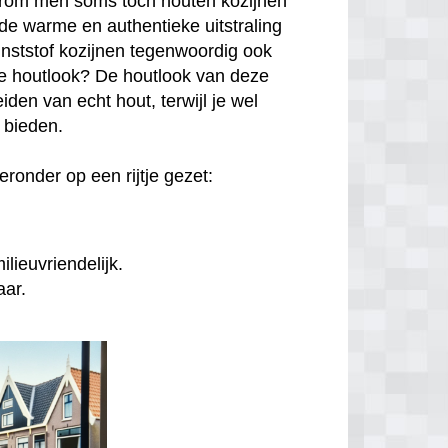
arom men soms toch houten kozijnen
de warme en authentieke uitstraling
unststof kozijnen tegenwoordig ook
hte houtlook? De houtlook van deze
den van echt hout, terwijl je wel
n bieden.
ronder op een rijtje gezet:
lieuvriendelijk.
aar.